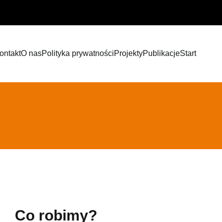
ontakt
O nas
Polityka prywatności
Projekty
Publikacje
Start
Co robimy?