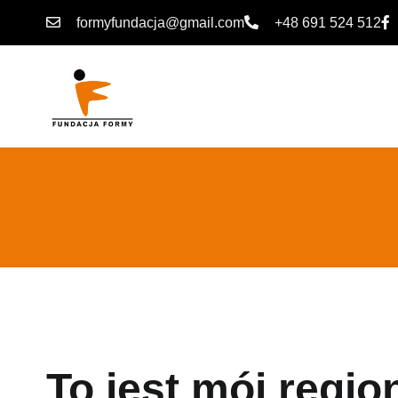
formyfundacja@gmail.com
+48 691 524 512
To jest mój region