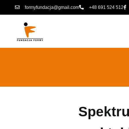
formyfundacja@gmail.com
+48 691 524 512
Spektr