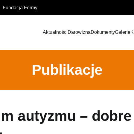
Fundacja Formy
Aktualności
Darowizna
Dokumenty
Galerie
K
Publikacje
um autyzmu – dobre