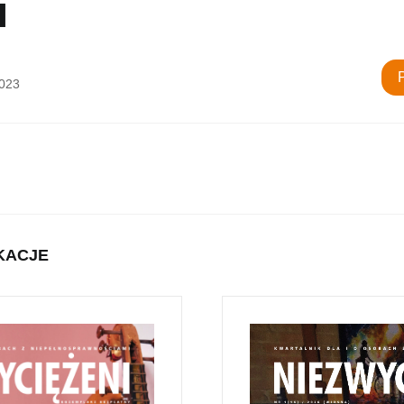
i
2023
KACJE