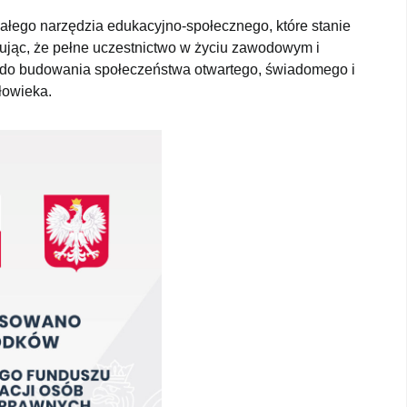
wałego narzędzia edukacyjno-społecznego, które stanie
zując, że pełne uczestnictwo w życiu zawodowym i
eż do budowania społeczeństwa otwartego, świadomego i
łowieka.