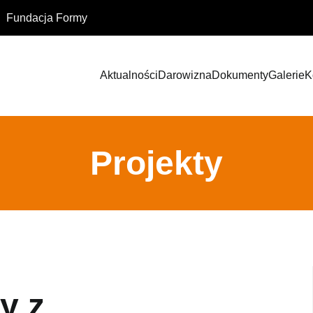
Fundacja Formy
Aktualności
Darowizna
Dokumenty
Galerie
K
Projekty
y z