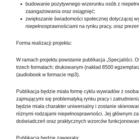
budowanie pozytywnego wizerunku osób z niepełno
zaangażowania oraz osiągnięć;
zwiększanie świadomości społecznej dotyczącej wyzw
niepełnosprawnościami na rynku pracy, oraz prez
Forma realizacji projektu:
W ramach projektu powstanie publikacja „Specjaliści.
trzech formatach: drukowanym (nakład 8500 egzemplarz
(audiobook w formacie mp3).
Publikacja będzie miała formę cyklu wywiadów z osoba
zajmującymi się problematyką rynku pracy i zatrudnieni
będzie miała charakter uniwersalny i zostanie skierow
różnymi rodzajami niepełnosprawności. Jej głównym zał
doświadczeń oraz praktycznych wzorców funkcjonowan
Publikacja będzie zawierała: