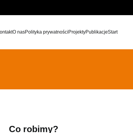
ontakt
O nas
Polityka prywatności
Projekty
Publikacje
Start
Co robimy?