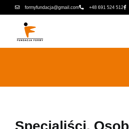
formyfundacja@gmail.com
+48 691 524 512
Specjaliści. Osob