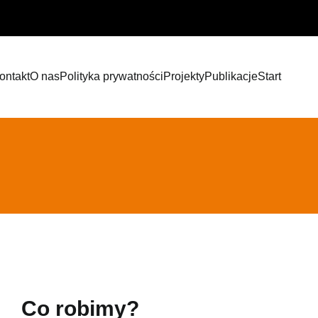
ontakt
O nas
Polityka prywatności
Projekty
Publikacje
Start
Co robimy?