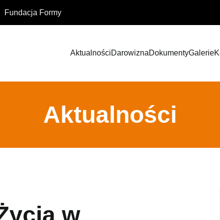
Fundacja Formy
Aktualności
Darowizna
Dokumenty
Galerie
K
Aktualności
Życia w