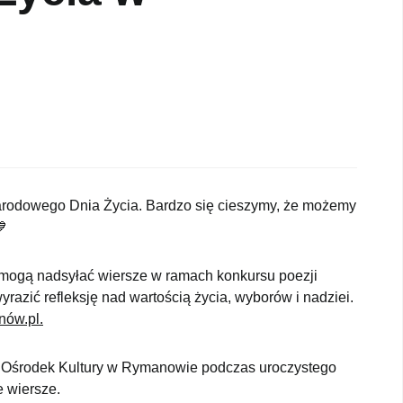
odowego Dnia Życia. Bardzo się cieszymy, że możemy
mogą nadsyłać wiersze w ramach konkursu poezji
razić refleksję nad wartością życia, wyborów i nadziei.
nów.pl.
y Ośrodek Kultury w Rymanowie podczas uroczystego
e wiersze.