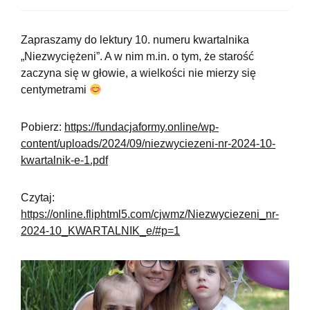
Zapraszamy do lektury 10. numeru kwartalnika
„Niezwyciężeni”. A w nim m.in. o tym, że starość
zaczyna się w głowie, a wielkości nie mierzy się
centymetrami
Pobierz:
https://fundacjaformy.online/wp-
content/uploads/2024/09/niezwyciezeni-nr-2024-10-
kwartalnik-e-1.pdf
Czytaj:
https://online.fliphtml5.com/cjwmz/Niezwyciezeni_nr-
2024-10_KWARTALNIK_e/#p=1