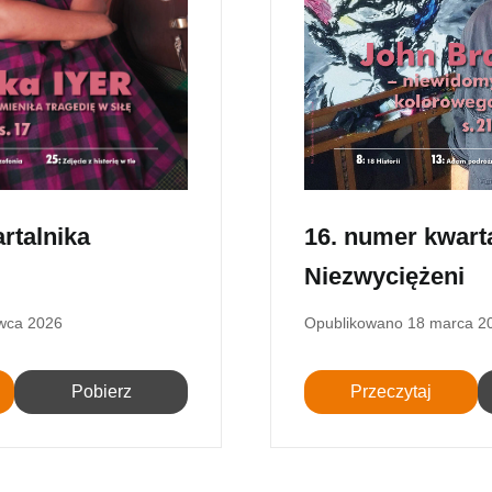
16. numer kwart
rtalnika
Niezwyciężeni
i
Opublikowano
18 marca 2
wca 2026
Przeczytaj
Pobierz