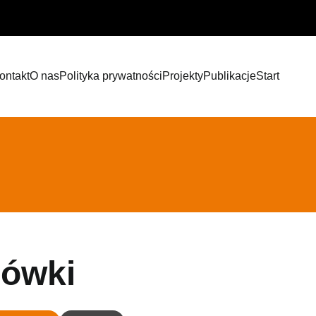
ontakt
O nas
Polityka prywatności
Projekty
Publikacje
Start
zówki