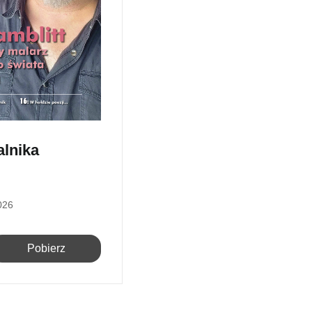
alnika
026
Pobierz