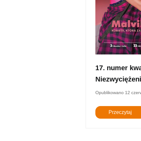
17. numer kwa
Niezwyciężen
Opublikowano
12 czer
Przeczytaj