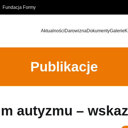
Fundacja Formy
Aktualności
Darowizna
Dokumenty
Galerie
K
Publikacje
um autyzmu – wska