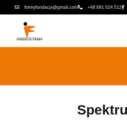
formyfundacja@gmail.com
+48 691 524 512
Spektr